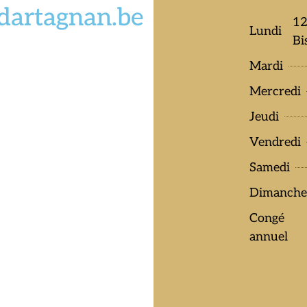
edartagnan.be
12
Lundi
Bi
Mardi
Mercredi
Jeudi
Vendredi
Samedi
Dimanch
Congé
annuel