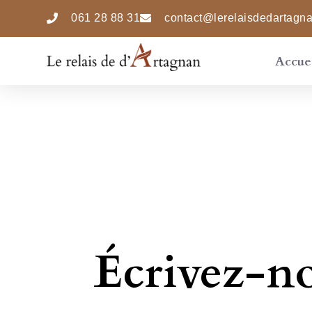
061 28 88 31
contact@lerelaisdedartagn
Accue
Écrivez-n