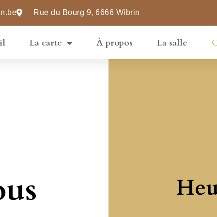
an.be
Rue du Bourg 9, 6666 Wibrin
il
La carte
À propos
La salle
C
ous
Heu